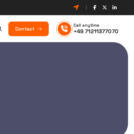
Call anytime
Contact
+49 71211377070