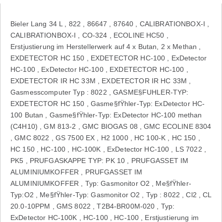
Bieler Lang 34 L , 822 , 86647 , 87640 , CALIBRATIONBOX-I ,
CALIBRATIONBOX-I , CO-324 , ECOLINE HC50 ,
Erstjustierung im Herstellerwerk auf 4 x Butan, 2 x Methan ,
EXDETECTOR HC 150 , EXDETECTOR HC-100 , ExDetector
HC-100 , ExDetector HC-100 , EXDETECTOR HC-100 ,
EXDETECTOR IR HC 33M , EXDETECTOR IR HC 33M ,
Gasmesscomputer Typ : 8022 , GASME§FUHLER-TYP:
EXDETECTOR HC 150 , Gasme§fŸhler-Typ: ExDetector HC-
100 Butan , Gasme§fŸhler-Typ: ExDetector HC-100 methan
(C4H10) , GM 813-2 , GMC BIOGAS 08 , GMC ECOLINE 8304
, GMC 8022 , GS 7500 EX , H2 1000 , HC 100-K , HC 150 ,
HC 150 , HC-100 , HC-100K , ExDetector HC-100 , LS 7022 ,
PK5 , PRUFGASKAPPE TYP: PK 10 , PRUFGASSET IM
ALUMINIUMKOFFER , PRUFGASSET IM
ALUMINIUMKOFFER , Typ: Gasmonitor O2 , Me§fŸhler-
Typ:O2 , Me§fŸhler-Typ: Gasmonitor O2 , Typ : 8022 , Cl2 , CL
20.0-10PPM , GMS 8022 , T2B4-BR00M-020 , Typ:
ExDetector HC-100K , HC-100 , HC-100 , Erstjustierung im