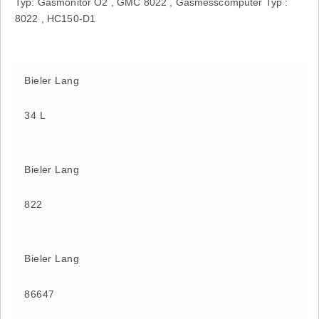
Typ: Gasmonitor O2 , GMC 8022 , Gasmesscomputer Typ :
8022 , HC150-D1
Bieler Lang
34 L
Bieler Lang
822
Bieler Lang
86647